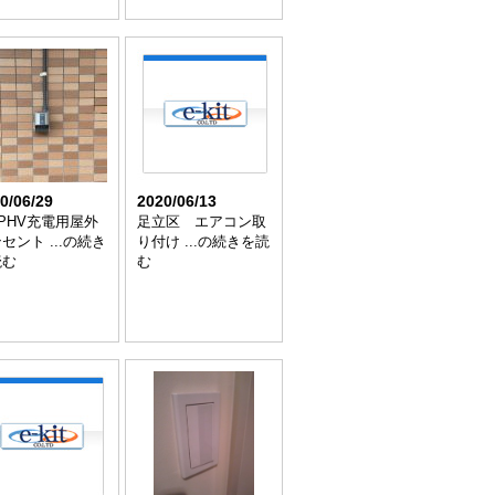
0/06/29
2020/06/13
,PHV充電用屋外
足立区 エアコン取
セント ...の続き
り付け ...の続きを読
読む
む