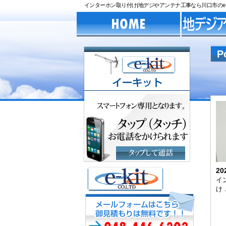
インターホン取り付け|地デジやアンテナ工事なら川口市のe-k
P
20
イ
け 