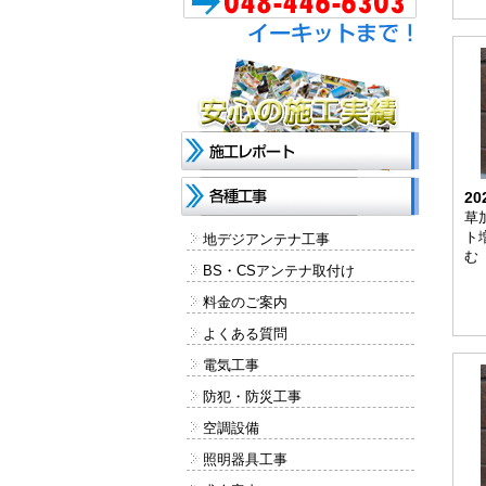
20
草
ト増
地デジアンテナ工事
む
BS・CSアンテナ取付け
料金のご案内
よくある質問
電気工事
防犯・防災工事
空調設備
照明器具工事