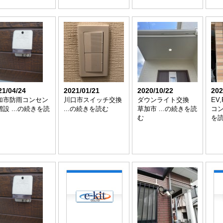
21/04/24
2021/01/21
2020/10/22
202
加市防雨コンセン
川口市スイッチ交換
ダウンライト交換
EV
設 ...の続きを読
...の続きを読む
草加市 ...の続きを読
コン
む
を