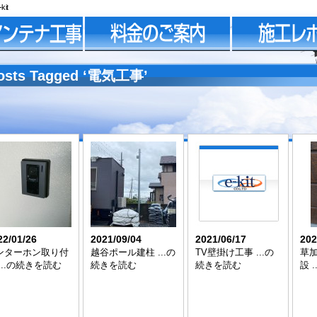
it
osts Tagged ‘電気工事’
22/01/26
2021/09/04
2021/06/17
202
ンターホン取り付
越谷ポール建柱 ...の
TV壁掛け工事 ...の
草
...の続きを読む
続きを読む
続きを読む
設 