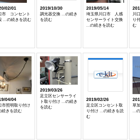
20/02/01
2019/10/30
2019/05/14
201
口市 コンセント
調光器交換 ...の続き
埼玉県川口市 人感
川口
 ...の続きを読む
を読む
センサーライト交換
り付
...の続きを読む
む
2019/03/26
足立区センサーライ
19/04/04
2019/02/26
201
ト取り付け ...の続き
口市照明取り付け
足立区コンセント取
草
を読む
.の続きを読む
り付け ...の続きを読
..
む