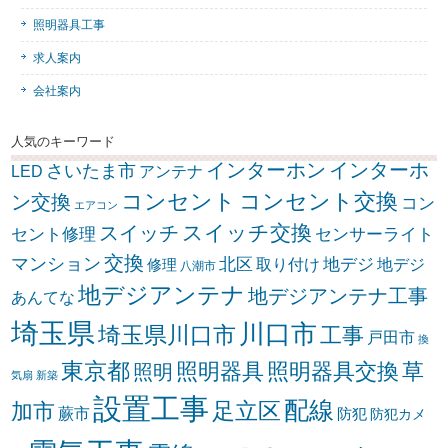
照明器具工事
求人案内
会社案内
人気のキーワード
インターホン
インターホ
さいたま市
LED
アンテナ
コンセント
コンセント交換
ン交換
コン
エアコン
スイッチ交換
スイッチ
セント修理
センサーライト
交換
マンション
北区
取り付け
地デジ
地デジ
修理
八潮市
地デジアンテナ
地デジアンテナ工事
あんてな
埼玉県
川口市
埼玉県川口市
工事
戸田市
換
東京都
照明器具
照明器具交換
草
照明
気扇
新築
設置工事
配線
足立区
加市
蕨市
防犯
防犯カメ