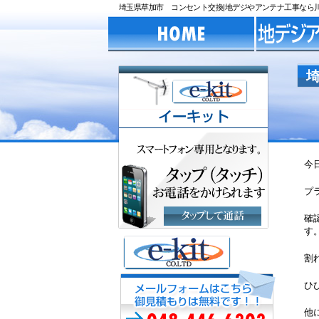
埼玉県草加市 コンセント交換|地デジやアンテナ工事なら川口市
今
プ
確
す
割
ひ
他