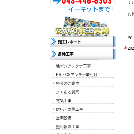
く
お
b
2
地デジアンテナ工事
BS・CSアンテナ取付け
料金のご案内
よくある質問
電気工事
防犯・防災工事
空調設備
照明器具工事