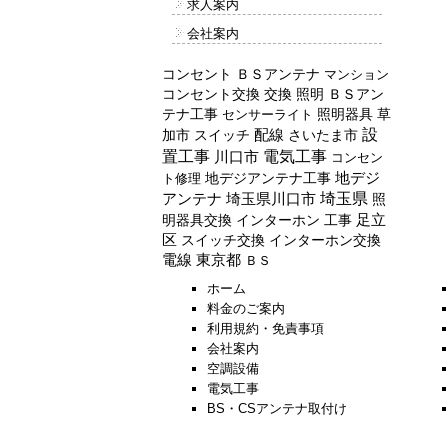
求人案内
会社案内
コンセント
ＢＳアンテナ
マンション
コンセント交換
交換
照明
ＢＳアン
テナ工事
照明器具
草
センサーライト
配線
設
加市
スイッチ
さいたま市
置工事
川口市
電気工事
コンセン
地デジアンテナ工事
地デジ
ト修理
埼玉県
アンテナ
埼玉県川口市
照
明器具交換
インターホン
工事
足立
区
スイッチ交換
インターホン交換
電線
東京都
ＢＳ
ホーム
料金のご案内
利用規約・免責事項
会社案内
空調設備
電気工事
BS・CSアンテナ取付け