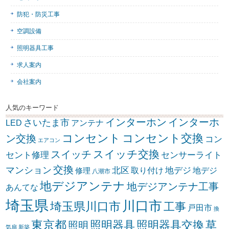
防犯・防災工事
空調設備
照明器具工事
求人案内
会社案内
人気のキーワード
インターホン
インターホ
さいたま市
LED
アンテナ
コンセント
コンセント交換
ン交換
コン
エアコン
スイッチ交換
スイッチ
セント修理
センサーライト
交換
マンション
北区
取り付け
地デジ
地デジ
修理
八潮市
地デジアンテナ
地デジアンテナ工事
あんてな
埼玉県
川口市
埼玉県川口市
工事
戸田市
換
東京都
照明器具
照明器具交換
草
照明
気扇
新築