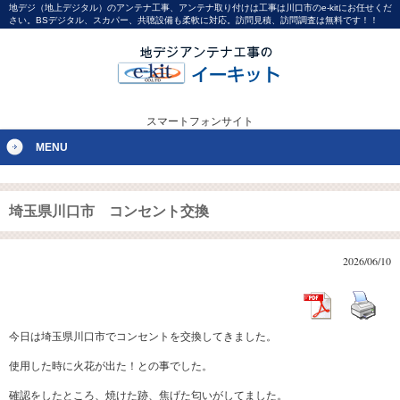
地デジ（地上デジタル）のアンテナ工事、アンテナ取り付けは工事は川口市のe-kitにお任せくだ
さい。BSデジタル、スカパー、共聴設備も柔軟に対応。訪問見積、訪問調査は無料です！！
スマートフォンサイト
MENU
埼玉県川口市 コンセント交換
2026/06/10
今日は埼玉県川口市でコンセントを交換してきました。
使用した時に火花が出た！との事でした。
確認をしたところ、焼けた跡、焦げた匂いがしてました。