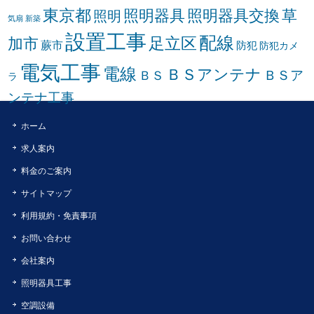
東京都
照明器具
照明器具交換
草
照明
気扇
新築
設置工事
配線
足立区
加市
蕨市
防犯
防犯カメ
電気工事
電線
ＢＳアンテナ
ＢＳア
ＢＳ
ラ
ンテナ工事
ホーム
求人案内
料金のご案内
サイトマップ
利用規約・免責事項
お問い合わせ
会社案内
照明器具工事
空調設備