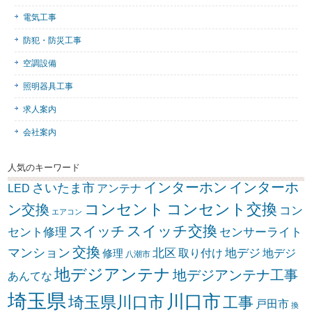
電気工事
防犯・防災工事
空調設備
照明器具工事
求人案内
会社案内
人気のキーワード
インターホン
インターホ
さいたま市
LED
アンテナ
コンセント
コンセント交換
ン交換
コン
エアコン
スイッチ交換
スイッチ
セント修理
センサーライト
交換
マンション
北区
取り付け
地デジ
地デジ
修理
八潮市
地デジアンテナ
地デジアンテナ工事
あんてな
埼玉県
川口市
埼玉県川口市
工事
戸田市
換