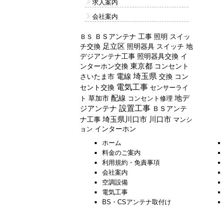
求人案内
会社案内
ＢＳアンテナ
工事
照明
スイッ
ＢＳ
チ交換
足立区
照明器具
スイッチ
地
デジアンテナ工事
照明器具交換
イ
ンターホン交換
東京都
コンセント
埼玉県
電線
交換
コン
さいたま市
電気工事
セント交換
センサーライ
配線
草加市
地デ
ト
コンセント修理
設置工事
ジアンテナ
ＢＳアンテ
川口市
ナ工事
埼玉県川口市
マンシ
インターホン
ョン
ホーム
料金のご案内
利用規約・免責事項
会社案内
空調設備
電気工事
BS・CSアンテナ取付け