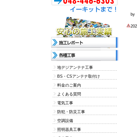
b
2
地デジアンテナ工事
BS・CSアンテナ取付け
料金のご案内
よくある質問
電気工事
防犯・防災工事
空調設備
照明器具工事