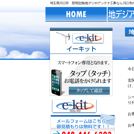
埼玉県川口市 照明交換|地デジやアンテナ工事なら川口市のe-
今
玄
け
シ
り
お
お