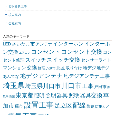
照明器具工事
求人案内
会社案内
人気のキーワード
インターホン
インターホ
さいたま市
LED
アンテナ
コンセント
コンセント交換
ン交換
コン
エアコン
スイッチ交換
スイッチ
セント修理
センサーライト
交換
マンション
北区
取り付け
地デジ
地デジ
修理
八潮市
地デジアンテナ
地デジアンテナ工事
あんてな
埼玉県
川口市
埼玉県川口市
工事
戸田市
換
東京都
照明器具
照明器具交換
草
照明
気扇
新築
設置工事
配線
足立区
加市
蕨市
防犯
防犯カメ