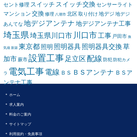
スイッチ交換
スイッチ
セント修理
センサーライト
交換
マンション
北区
取り付け
地デジ
地デジ
修理
八潮市
地デジアンテナ
地デジアンテナ工事
あんてな
埼玉県
川口市
埼玉県川口市
工事
戸田市
換
東京都
照明器具
照明器具交換
草
照明
気扇
新築
設置工事
配線
足立区
加市
蕨市
防犯
防犯カメ
電気工事
電線
ＢＳアンテナ
ＢＳア
ＢＳ
ラ
ンテナ工事
ホーム
求人案内
料金のご案内
サイトマップ
利用規約・免責事項