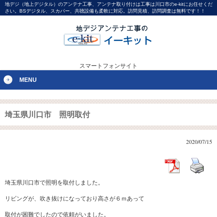
地デジ（地上デジタル）のアンテナ工事、アンテナ取り付けは工事は川口市のe-kitにお任せくだ
さい。BSデジタル、スカパー、共聴設備も柔軟に対応。訪問見積、訪問調査は無料です！！
スマートフォンサイト
MENU
埼玉県川口市 照明取付
2020/07/15
埼玉県川口市で照明を取付しました。
リビングが、吹き抜けになっており高さが６ｍあって
取付が困難でしたので依頼がいました。