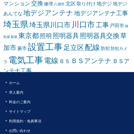
交換
マンション
北区
取り付け
地デジ
地デジ
修理
八潮市
地デジアンテナ
地デジアンテナ工事
あんてな
埼玉県
川口市
埼玉県川口市
工事
戸田市
換
東京都
照明器具
照明器具交換
草
照明
気扇
新築
設置工事
配線
足立区
加市
蕨市
防犯
防犯カメ
電気工事
電線
ＢＳアンテナ
ＢＳア
ＢＳ
ラ
ンテナ工事
ホーム
求人案内
料金のご案内
サイトマップ
利用規約・免責事項
お問い合わせ