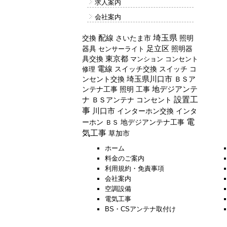
求人案内
会社案内
配線
埼玉県
交換
照明
さいたま市
器具
足立区
照明器
センサーライト
具交換
東京都
マンション
コンセント
電線
スイッチ交換
スイッチ
コ
修理
ンセント交換
埼玉県川口市
ＢＳア
ンテナ工事
照明
工事
地デジアンテ
設置工
ナ
ＢＳアンテナ
コンセント
事
川口市
インターホン交換
インタ
電
ーホン
地デジアンテナ工事
ＢＳ
気工事
草加市
ホーム
料金のご案内
利用規約・免責事項
会社案内
空調設備
電気工事
BS・CSアンテナ取付け