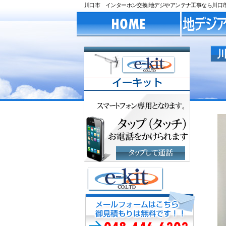
川口市 インターホン交換|地デジやアンテナ工事なら川口市のe