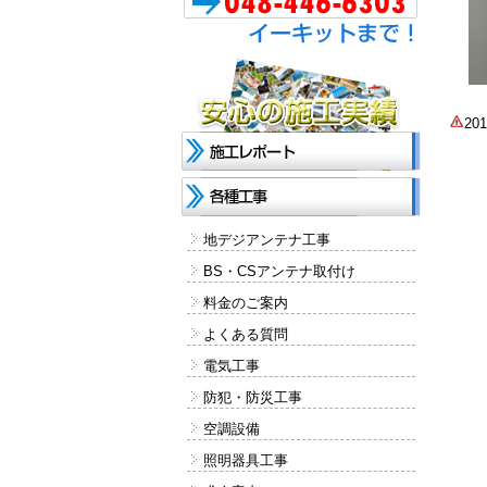
2
地デジアンテナ工事
BS・CSアンテナ取付け
料金のご案内
よくある質問
電気工事
防犯・防災工事
空調設備
照明器具工事