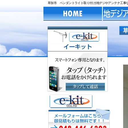
草加市 ペンダントライト取り付け|地デジやアンテナ工事なら川