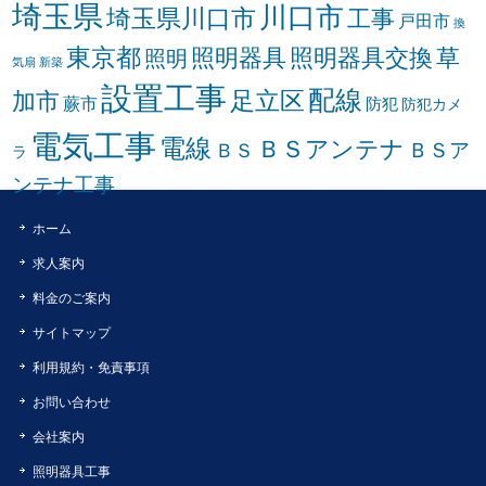
埼玉県
川口市
埼玉県川口市
工事
戸田市
換
東京都
照明器具
照明器具交換
草
照明
気扇
新築
設置工事
配線
足立区
加市
蕨市
防犯
防犯カメ
電気工事
電線
ＢＳアンテナ
ＢＳア
ＢＳ
ラ
ンテナ工事
ホーム
求人案内
料金のご案内
サイトマップ
利用規約・免責事項
お問い合わせ
会社案内
照明器具工事