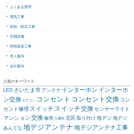
よくある質問
電気工事
防犯・防災工事
空調設備
照明器具工事
求人案内
会社案内
人気のキーワード
インターホン
インターホ
さいたま市
LED
アンテナ
コンセント
コンセント交換
ン交換
コン
エアコン
スイッチ交換
スイッチ
セント修理
センサーライト
交換
マンション
北区
取り付け
地デジ
地デジ
修理
八潮市
地デジアンテナ
地デジアンテナ工事
あんてな