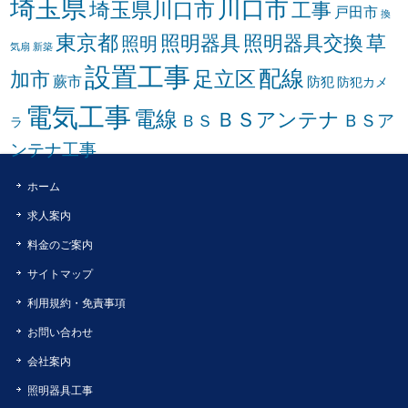
埼玉県
川口市
埼玉県川口市
工事
戸田市
換
東京都
照明器具
照明器具交換
草
照明
気扇
新築
設置工事
配線
足立区
加市
蕨市
防犯
防犯カメ
電気工事
電線
ＢＳアンテナ
ＢＳア
ＢＳ
ラ
ンテナ工事
ホーム
求人案内
料金のご案内
サイトマップ
利用規約・免責事項
お問い合わせ
会社案内
照明器具工事