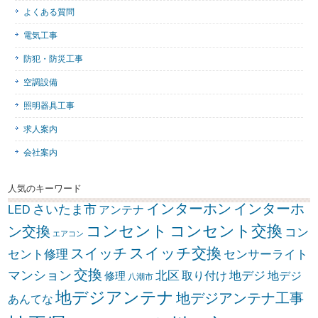
よくある質問
電気工事
防犯・防災工事
空調設備
照明器具工事
求人案内
会社案内
人気のキーワード
インターホン
インターホ
さいたま市
LED
アンテナ
コンセント
コンセント交換
ン交換
コン
エアコン
スイッチ交換
スイッチ
セント修理
センサーライト
交換
マンション
北区
取り付け
地デジ
地デジ
修理
八潮市
地デジアンテナ
地デジアンテナ工事
あんてな