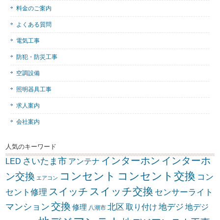
料金のご案内
よくある質問
電気工事
防犯・防災工事
空調設備
照明器具工事
求人案内
会社案内
人気のキーワード
インターホン
インターホ
さいたま市
LED
アンテナ
コンセント
コンセント交換
ン交換
コン
エアコン
スイッチ交換
スイッチ
セント修理
センサーライト
交換
マンション
北区
取り付け
地デジ
地デジ
修理
八潮市