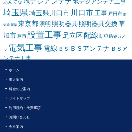
地デジアンテナ
地デジアンテナ工事
あんてな
埼玉県
川口市
埼玉県川口市
工事
戸田市
換
東京都
照明器具
照明器具交換
草
照明
気扇
新築
設置工事
配線
足立区
加市
蕨市
防犯
防犯カメ
電気工事
電線
ＢＳアンテナ
ＢＳア
ＢＳ
ラ
ンテナ工事
ホーム
求人案内
料金のご案内
サイトマップ
利用規約・免責事項
お問い合わせ
会社案内