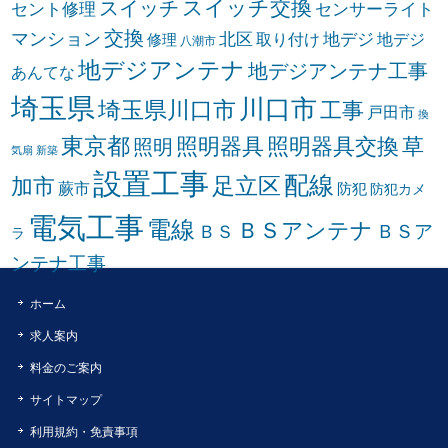
スイッチ交換
スイッチ
セント修理
センサーライト
交換
マンション
北区
取り付け
地デジ
地デジ
修理
八潮市
地デジアンテナ
地デジアンテナ工事
あんてな
埼玉県
川口市
埼玉県川口市
工事
戸田市
換
東京都
照明器具
照明器具交換
草
照明
気扇
新築
設置工事
配線
足立区
加市
蕨市
防犯
防犯カメ
電気工事
電線
ＢＳアンテナ
ＢＳア
ＢＳ
ラ
ンテナ工事
ホーム
求人案内
料金のご案内
サイトマップ
利用規約・免責事項