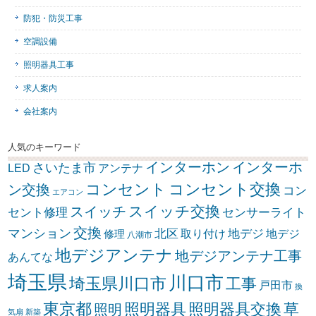
防犯・防災工事
空調設備
照明器具工事
求人案内
会社案内
人気のキーワード
インターホン
インターホ
さいたま市
LED
アンテナ
コンセント
コンセント交換
ン交換
コン
エアコン
スイッチ交換
スイッチ
セント修理
センサーライト
交換
マンション
北区
取り付け
地デジ
地デジ
修理
八潮市
地デジアンテナ
地デジアンテナ工事
あんてな
埼玉県
川口市
埼玉県川口市
工事
戸田市
換
東京都
照明器具
照明器具交換
草
照明
気扇
新築