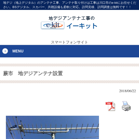
地デジ（地上デジタル）のアンテナ工事、アンテナ取り付けは工事は川口市のe-kitにお任せくだ
さい。BSデジタル、スカパー、共聴設備も柔軟に対応。訪問見積、訪問調査は無料です！！
スマートフォンサイト
MENU
蕨市 地デジアンテナ設置
2018/06/22