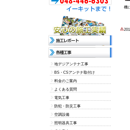
機
2
地デジアンテナ工事
BS・CSアンテナ取付け
料金のご案内
よくある質問
電気工事
防犯・防災工事
空調設備
照明器具工事