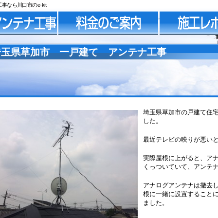
なら川口市のe-kit
埼玉県草加市 一戸建て アンテナ工事
埼玉県草加市の戸建て住宅
した。
最近テレビの映りが悪い
実際屋根に上がると、ア
くっついていて、アンテ
アナログアンテナは撤去し
根に一緒に設置すること
ました。