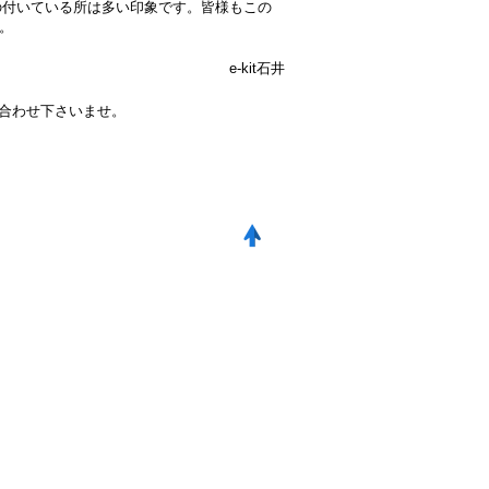
の付いている所は多い印象です。皆様もこの
。
e-kit石井
い合わせ下さいませ。