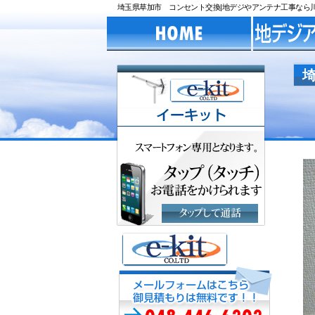
埼玉県草加市 コンセント交換|地デジやアンテナ工事なら川口市