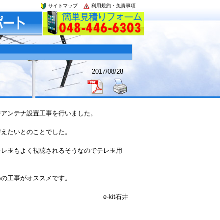
サイトマップ
利用規約・免責事項
2017/08/28
ジアンテナ設置工事を行いました。
替えたいとのことでした。
テレ玉もよく視聴されるそうなのでテレ玉用
。
めの工事がオススメです。
e-kit石井