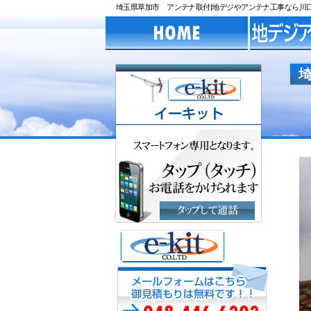
埼玉県草加市 アンテナ取付|地デジやアンテナ工事なら川口市の