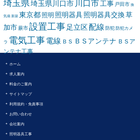
埼玉県
川口市
埼玉県川口市
工事
戸田市
換
東京都
照明器具
照明器具交換
草
照明
気扇
新築
設置工事
配線
足立区
加市
蕨市
防犯
防犯カメ
電気工事
電線
ＢＳアンテナ
ＢＳア
ＢＳ
ラ
ンテナ工事
ホーム
求人案内
料金のご案内
サイトマップ
利用規約・免責事項
お問い合わせ
会社案内
照明器具工事