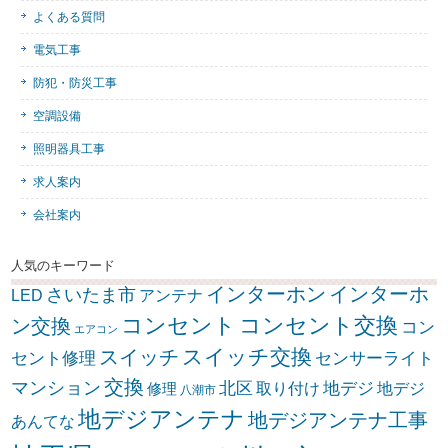
よくある質問
電気工事
防犯・防災工事
空調設備
照明器具工事
求人案内
会社案内
人気のキーワード
インターホン
インターホ
さいたま市
LED
アンテナ
コンセント
コンセント交換
ン交換
コン
エアコン
スイッチ交換
スイッチ
セント修理
センサーライト
交換
マンション
北区
取り付け
地デジ
地デジ
修理
八潮市
地デジアンテナ
地デジアンテナ工事
あんてな