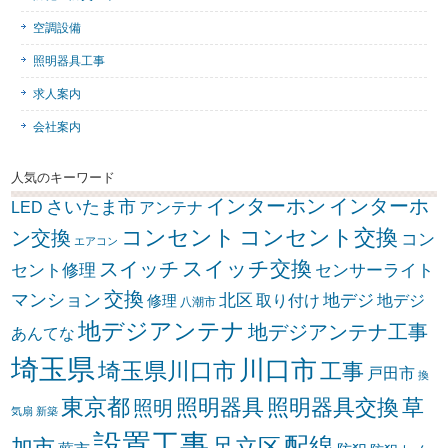
空調設備
照明器具工事
求人案内
会社案内
人気のキーワード
インターホン
インターホ
さいたま市
LED
アンテナ
コンセント
コンセント交換
ン交換
コン
エアコン
スイッチ交換
スイッチ
セント修理
センサーライト
交換
マンション
北区
取り付け
地デジ
地デジ
修理
八潮市
地デジアンテナ
地デジアンテナ工事
あんてな
埼玉県
川口市
埼玉県川口市
工事
戸田市
換
東京都
照明器具
照明器具交換
草
照明
気扇
新築
設置工事
配線
足立区
加市