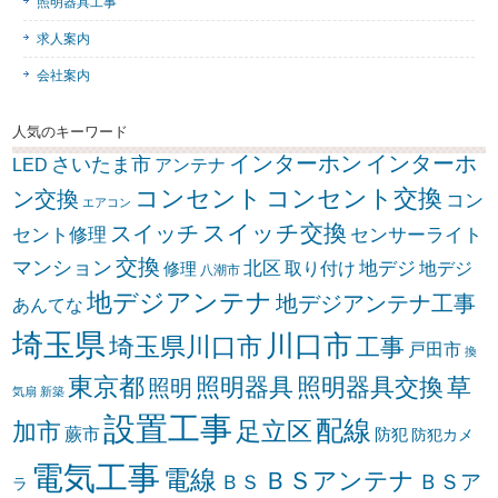
照明器具工事
求人案内
会社案内
人気のキーワード
インターホン
インターホ
さいたま市
LED
アンテナ
コンセント
コンセント交換
ン交換
コン
エアコン
スイッチ交換
スイッチ
セント修理
センサーライト
交換
マンション
北区
取り付け
地デジ
地デジ
修理
八潮市
地デジアンテナ
地デジアンテナ工事
あんてな
埼玉県
川口市
埼玉県川口市
工事
戸田市
換
東京都
照明器具
照明器具交換
草
照明
気扇
新築
設置工事
配線
足立区
加市
蕨市
防犯
防犯カメ
電気工事
電線
ＢＳアンテナ
ＢＳア
ＢＳ
ラ