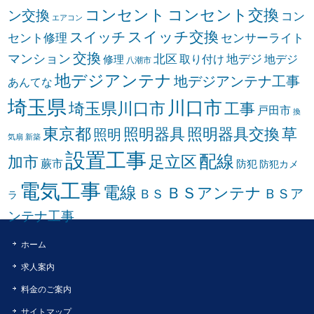
コンセント
コンセント交換
ン交換
コン
エアコン
スイッチ交換
スイッチ
セント修理
センサーライト
交換
マンション
北区
取り付け
地デジ
地デジ
修理
八潮市
地デジアンテナ
地デジアンテナ工事
あんてな
埼玉県
川口市
埼玉県川口市
工事
戸田市
換
東京都
照明器具
照明器具交換
草
照明
気扇
新築
設置工事
配線
足立区
加市
蕨市
防犯
防犯カメ
電気工事
電線
ＢＳアンテナ
ＢＳア
ＢＳ
ラ
ンテナ工事
ホーム
求人案内
料金のご案内
サイトマップ