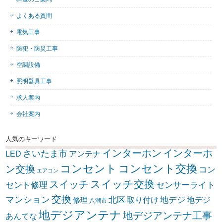
よくある質問
電気工事
防犯・防災工事
空調設備
照明器具工事
求人案内
会社案内
人気のキーワード
インターホン
インターホ
さいたま市
LED
アンテナ
コンセント
コンセント交換
ン交換
コン
エアコン
スイッチ交換
スイッチ
セント修理
センサーライト
交換
マンション
北区
取り付け
地デジ
地デジ
修理
八潮市
地デジアンテナ
地デジアンテナ工事
あんてな