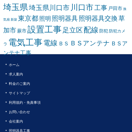
埼玉県
川口市
埼玉県川口市
工事
戸田市
換
東京都
照明器具
照明器具交換
草
照明
気扇
新築
設置工事
配線
足立区
加市
蕨市
防犯
防犯カメ
電気工事
電線
ＢＳアンテナ
ＢＳア
ＢＳ
ラ
ンテナ工事
ホーム
求人案内
料金のご案内
サイトマップ
利用規約・免責事項
お問い合わせ
会社案内
照明器具工事