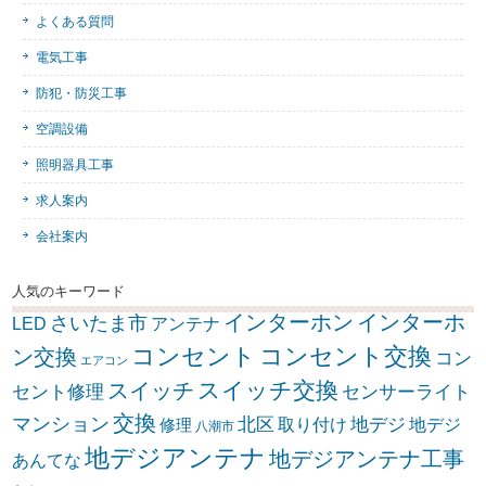
よくある質問
電気工事
防犯・防災工事
空調設備
照明器具工事
求人案内
会社案内
人気のキーワード
インターホン
インターホ
さいたま市
LED
アンテナ
コンセント
コンセント交換
ン交換
コン
エアコン
スイッチ交換
スイッチ
セント修理
センサーライト
交換
マンション
北区
取り付け
地デジ
地デジ
修理
八潮市
地デジアンテナ
地デジアンテナ工事
あんてな