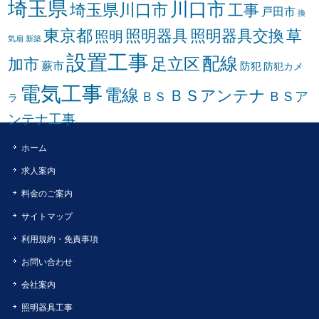
埼玉県
川口市
埼玉県川口市
工事
戸田市
換
東京都
照明器具
照明器具交換
草
照明
気扇
新築
設置工事
配線
足立区
加市
蕨市
防犯
防犯カメ
電気工事
電線
ＢＳアンテナ
ＢＳア
ＢＳ
ラ
ンテナ工事
ホーム
求人案内
料金のご案内
サイトマップ
利用規約・免責事項
お問い合わせ
会社案内
照明器具工事