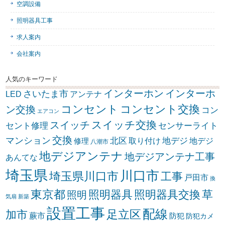
空調設備
照明器具工事
求人案内
会社案内
人気のキーワード
インターホン
インターホ
さいたま市
LED
アンテナ
コンセント
コンセント交換
ン交換
コン
エアコン
スイッチ交換
スイッチ
セント修理
センサーライト
交換
マンション
北区
取り付け
地デジ
地デジ
修理
八潮市
地デジアンテナ
地デジアンテナ工事
あんてな
埼玉県
川口市
埼玉県川口市
工事
戸田市
換
東京都
照明器具
照明器具交換
草
照明
気扇
新築
設置工事
配線
足立区
加市
蕨市
防犯
防犯カメ