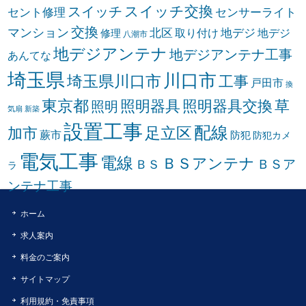
スイッチ交換
スイッチ
セント修理
センサーライト
交換
マンション
北区
取り付け
地デジ
地デジ
修理
八潮市
地デジアンテナ
地デジアンテナ工事
あんてな
埼玉県
川口市
埼玉県川口市
工事
戸田市
換
東京都
照明器具
照明器具交換
草
照明
気扇
新築
設置工事
配線
足立区
加市
蕨市
防犯
防犯カメ
電気工事
電線
ＢＳアンテナ
ＢＳア
ＢＳ
ラ
ンテナ工事
ホーム
求人案内
料金のご案内
サイトマップ
利用規約・免責事項