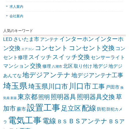
求人案内
会社案内
人気のキーワード
インターホン
インターホ
さいたま市
LED
アンテナ
コンセント
コンセント交換
ン交換
コン
エアコン
スイッチ交換
スイッチ
セント修理
センサーライト
交換
マンション
北区
取り付け
地デジ
地デジ
修理
八潮市
地デジアンテナ
地デジアンテナ工事
あんてな
埼玉県
川口市
埼玉県川口市
工事
戸田市
換
東京都
照明器具
照明器具交換
草
照明
気扇
新築
設置工事
配線
足立区
加市
蕨市
防犯
防犯カメ
電気工事
電線
ＢＳアンテナ
ＢＳア
ＢＳ
ラ